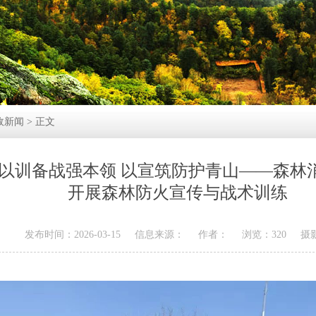
政新闻
> 正文
以训备战强本领 以宣筑防护青山——森林
开展森林防火宣传与战术训练
发布时间：2026-03-15
信息来源：
作者：
浏览：320
摄