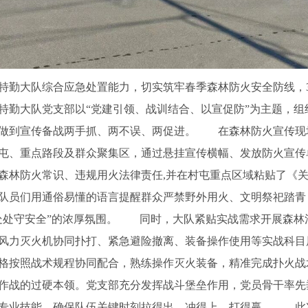
特勤大队综合应急处置能力，切实筑牢春季森林防火安全防线，3
特勤大队党支部以“党建引领、战训结合、以宣促防”为主题，组
做到宣传备战两手抓、两不误、两促进。 在森林防火宣传现
屯、重点路段及群众聚集区，通过悬挂宣传横幅、发放防火宣传
森林防火常识、违规用火法律责任,并在村屯重点区域粘贴了《
队员们用通俗易懂的语言提醒群众严禁野外用火、文明祭祀踏青
处处守安全”的浓厚氛围。 同时，大队紧贴实战需求开展森林
风力灭火机协同扑打、紧急避险撤离、装备操作使用等实战科目
格按照战术规程协同配合，熟练操作灭火装备，精准完成扑火战
作战的过硬本领。党支部充分发挥战斗堡垒作用，党员骨干率先
专业技能，确保队伍关键时刻拉得出、冲得上、打得赢。 此