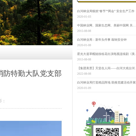
白河林业局狠抓“春节”“两会” 安全生产工作
2020-01-03
中国林业网、国家生态网、美丽中国网 关于举办“寻找‘最美古树名木’” 第三届“美丽中国”大赛的通知
2015-08-08
白河林业局：新年头件事 敲响安全钟
2020-01-08
星光大道草帽姐徐桂花出演
2015-08-08
【集团美景】天堂在
消防特勤大队党支部
2022-08-08
白河林业局打造精品阵地 助推党建活动开展
2020-01-09
影：