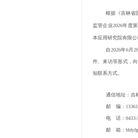
根据
《
吉林省
监管企业
2026
年度第
本应用研究院有限公
自
2026
年
6
月
2
件、
来访等形式，向
知
联系方式。
通信地址
：
吉
邮
编：
13361
电
话：
0433-
邮
箱：
bhlyf