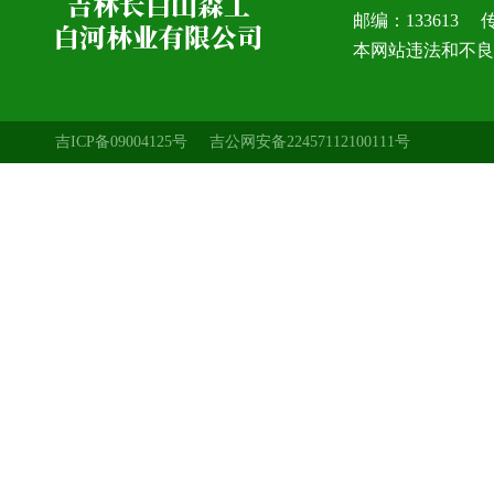
邮编：133613 传真
本网站违法和不良信息
吉ICP备09004125号
吉公网安备22457112100111号