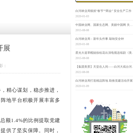
白河林业局狠抓“春节”“两会” 安全生产工作
2020-01-03
中国林业网、国家生态网、美丽中国网 关于举办“寻找‘最美古树名木’” 第三届“美丽中国”大赛的通知
2015-08-08
白河林业局：新年头件事 敲响安全钟
2020-01-08
开展
星光大道草帽姐徐桂花出演
2015-08-08
影：
【集团美景】天堂在
2022-08-08
白河林业局打造精品阵地 助推党建活动开展
2020-01-09
手，精心谋划，稳步推进，
用阵地平台积极开展丰富多
额1.4%的比例提取党建
展提供了坚实保障。
同时，