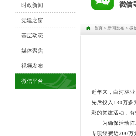
时政新闻
党建之窗
首页
>
新闻发布
>
微
基层动态
媒体聚焦
视频发布
微信平台
近年来，白河林业
先后投入130万
彩的党建活动，有
为确保活动阵地建
专项经费近200