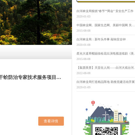
白河林业局狠抓“春节”“两会” 安全生产工作
2020-01-03
中国林业网、国家生态网、美丽中国网 关于举办“寻找‘最美古树名木’” 第三届“美丽中国”大赛的通知
2015-08-08
白河林业局：新年头件事 敲响安全钟
2020-01-08
星光大道草帽姐徐桂花出演
2015-08-08
【集团美景】天堂在
2022-08-08
吉林长白山森工白河林业有限公司日本松干蚧防治专家技术服务项目询比结果公告
白河林业局打造精品阵地 助推党建活动开展
2020-01-09
查看详情