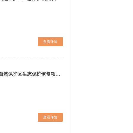
查看详情
关于吉林省2025年度吉林园池湿地国家级自然保护区生态保护恢复项目工程造价咨询公司询比公告
查看详情