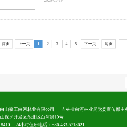
2026-05-19
首页
上一页
1
2
3
4
5
下一页
尾页
长白山森工白河林业有限公司 吉林省白河林业局党委宣传部主
山保护开发区池北区白河街19号
718410 24小时值班电话：+86-433-5718621