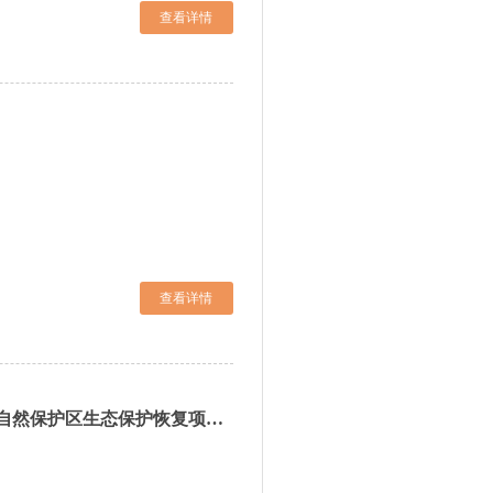
查看详情
查看详情
关于吉林省2025年度吉林园池湿地国家级自然保护区生态保护恢复项目工程监理公司询比结果公告